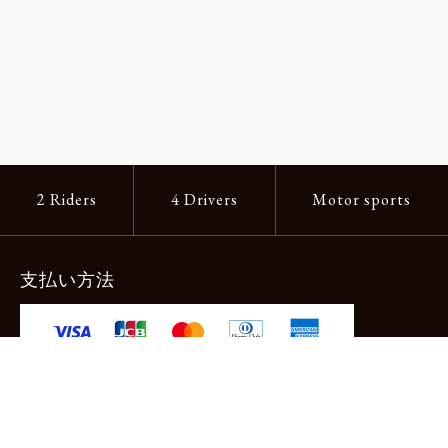
2 Riders
4 Drivers
Motor sports
支払い方法
-クレジットカード -あと払い（ペイディ）
-PayPay -楽天ペイ -Amazon Pay