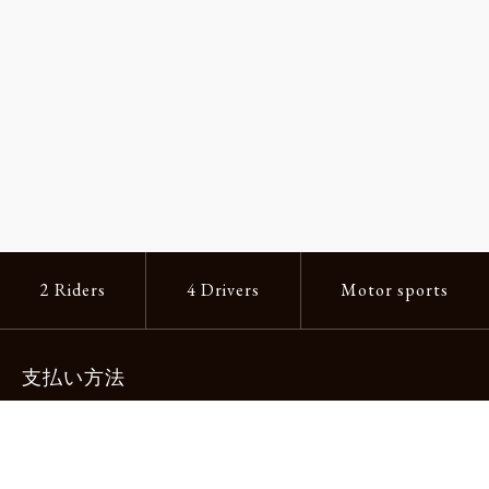
2 Riders
4 Drivers
Motor sports
支払い方法