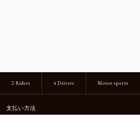
2 Riders
4 Drivers
Motor sports
支払い方法