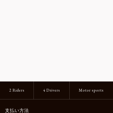
2 Riders
4 Drivers
Motor sports
支払い方法