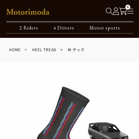
0
2 Riders
4 Drivers
Motor sports
HOME
HEEL TREAD
M-テック