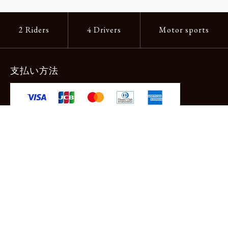
2 Riders
4 Drivers
Motor sports
支払い方法
-クレジットカード -あと払い（ペイディ）
-PayPay -楽天ペイ -Amazon Pay
-代金引換（手数料660円） ※宅配便限定
送料
全国一律1,100円
＊メール便配送対象商品は一律330円。