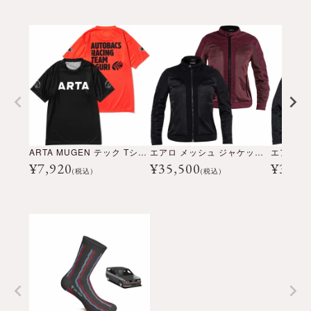
ARTA MUGEN テック Tシャツ
エアロ メッシュ ジャケット ウーマン
エアロ 
¥
7,920
¥
35,500
¥
35,5
(税込)
(税込)