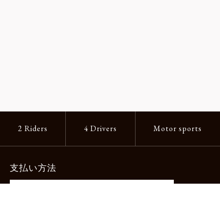
2 Riders
4 Drivers
Motor sports
支払い方法