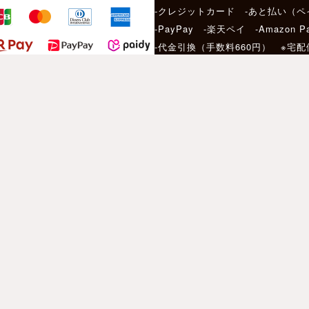
-クレジットカード -あと払い（ペ
-PayPay -楽天ペイ -Amazon P
-代金引換（手数料660円） ※宅
サービス
店頭受け取りサービ
当日発送について
［ Motorimoda 公式アプリ ］