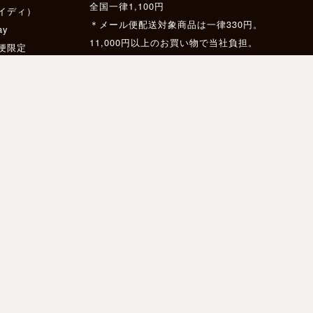
全国一律1,100円
イディ）
＊メール便配送対象商品は一律330円。
ay
11,000円以上のお買い物で当社負担。
配便限定
ス
11,000円以上のお買い物で送料無料