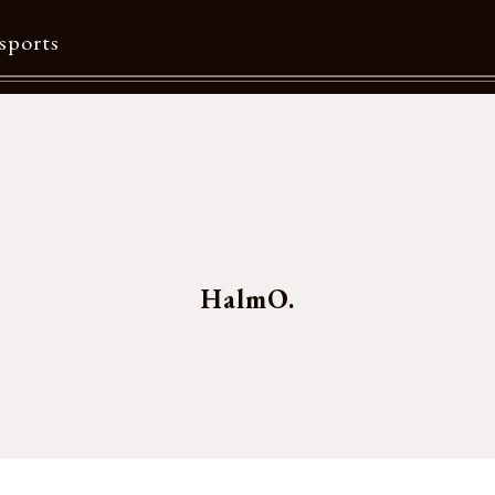
sports
Contents
特集一覧
Information一覧
メルマガ購読
HalmO.
カタログダウンロード
リクルート