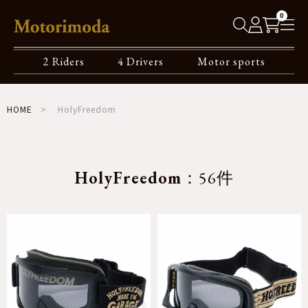
0
2 Riders
4 Drivers
Motor sports
HOME
HolyFreedom
HolyFreedom
：56件