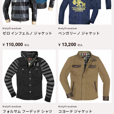
HolyFreedom
HolyFreedom
ゼロ インフェルノ ジャケット
ベンガリーノ ジャケット
110,000
13,200
¥
¥
税込
税込
HolyFreedom
HolyFreedom
フォルサム フーデッド シャツ
コヨーテ ジャケット