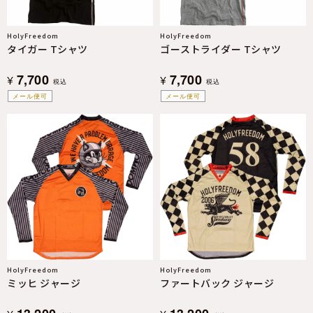
HolyFreedom
HolyFreedom
タイガー Tシャツ
ゴーストライダー Tシャツ
7,700
7,700
¥
¥
税込
税込
メール便可
メール便可
HolyFreedom
HolyFreedom
ミッヒ ジャージ
ファートバック ジャージ