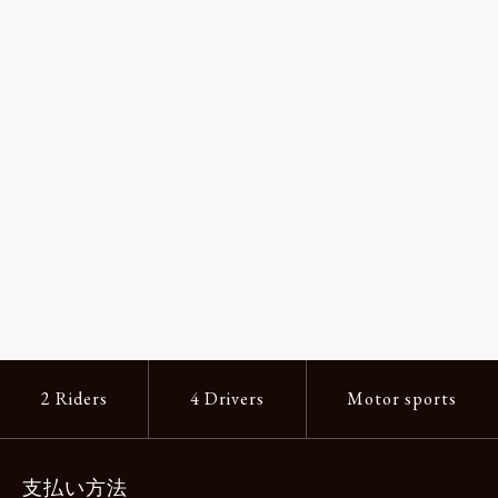
2 Riders
4 Drivers
Motor sports
支払い方法