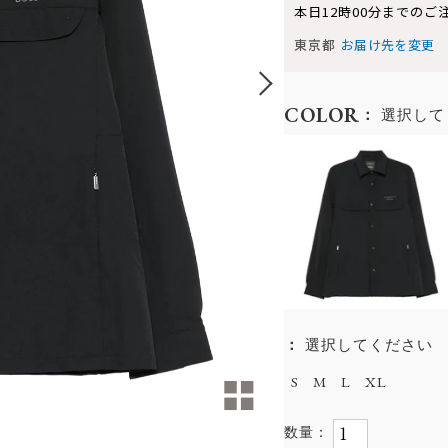
本日
12時00分
までのご
東京都
お届け先を変更
COLOR
選択して
選択してください
S
M
L
XL