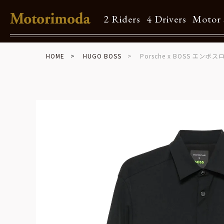
2 Riders
4 Drivers
Motor 
HOME
HUGO BOSS
Porsche x BOSS エンボ
Shop Info
Motorimodaとは
店舗一覧
Brand
Brand list
Guide
ご利用ガイド