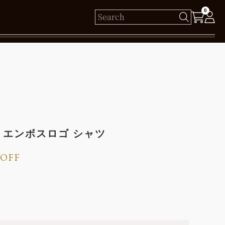
0
様
保有ポイント： pt
ログイン
BOSS エンボスロゴ シャツ
新規会員登録
%OFF