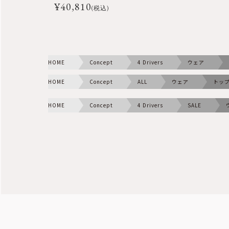
¥
40,810
(税込)
HOME
Concept
4 Drivers
ウェア
HOME
Concept
ALL
ウェア
トッ
HOME
Concept
4 Drivers
SALE