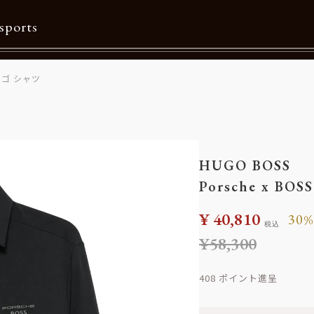
sports
スロゴ シャツ
Contents
特集一覧
Information一覧
HUGO BOSS
メルマガ購読
Porsche x 
カタログダウンロード
¥
40,810
30
税込
リクルート
¥
58,300
408