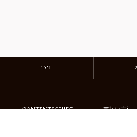
TOP
CONTENTS
GUIDE
支払い方法
Motorimodaとは
ご利用ガイド
店舗一覧
よくある質問
リクルート
お問合せ