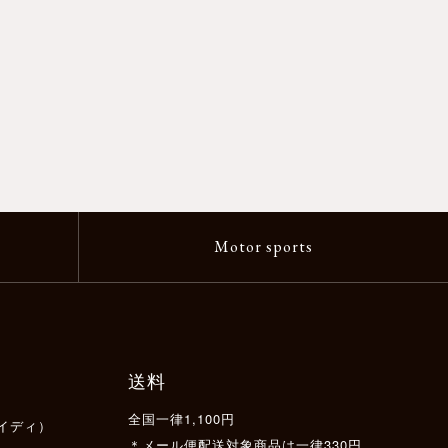
Motor sports
送料
全国一律1,100円
イディ）
＊メール便配送対象商品は一律330円。