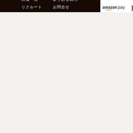
リクルート
お問合せ
お得な会員サービス
サイズ交換無料
［ メールマガジン登録 ］
新着アイテムや、人気商品の再入荷情報、