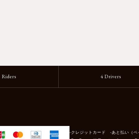
2 Riders
4 Drivers
-クレジットカード -あと払い（ペ