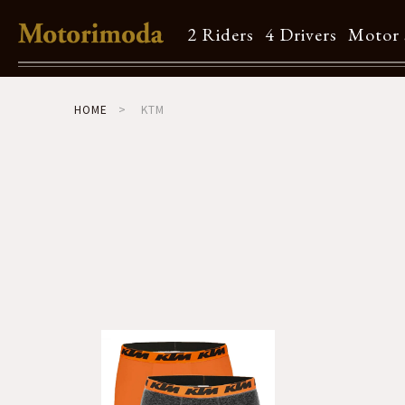
2 Riders
4 Drivers
Motor 
Shop Info
HOME
KTM
Motorimodaとは
店舗一覧
Brand
Brand list
Guide
ご利用ガイド