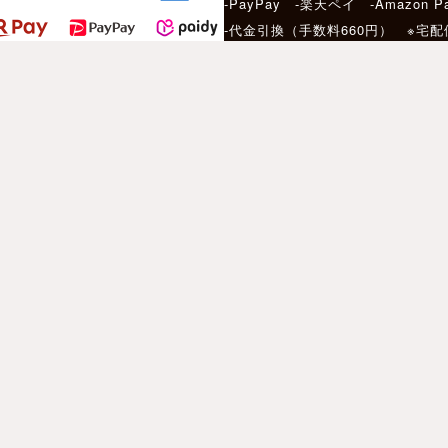
-PayPay -楽天ペイ -Amazon P
-代金引換（手数料660円） ※宅
サービス
店頭受け取りサービ
当日発送について
［ Motorimoda 公式アプリ ］
＼ お得なクーポン配布中 ／