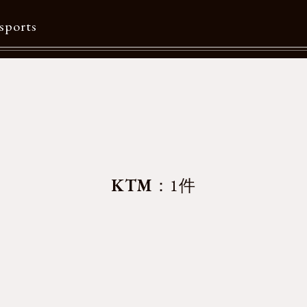
sports
Contents
特集一覧
Information一覧
メルマガ購読
KTM
：1件
カタログダウンロード
リクルート