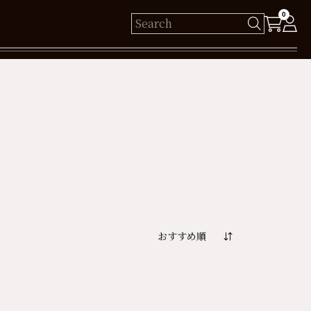
0
様
保有ポイント： pt
ログイン
新規会員登録