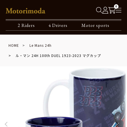
0
2 Riders
4 Drivers
Motor sports
HOME
Le Mans 24h
ル・マン 24H 100th DUEL 1923-2023 マグカップ