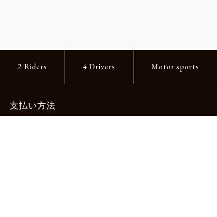
2 Riders
4 Drivers
Motor sports
支払い方法
-クレジットカード -あと払い（ペイディ）
-PayPay -楽天ペイ -Amazon Pay
-代金引換（手数料660円） ※宅配便限定