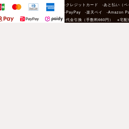
-クレジットカード -あと払い（ペ
-PayPay -楽天ペイ -Amazon P
-代金引換（手数料660円） ※宅
サービス
店頭受け取りサービ
当日発送について
［ Motorimoda 公式アプリ ］