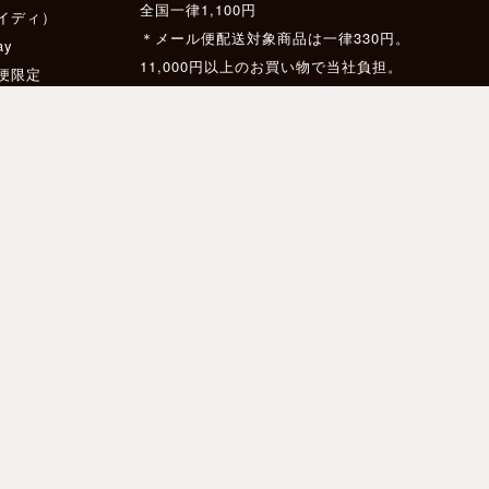
全国一律1,100円
イディ）
＊メール便配送対象商品は一律330円。
ay
11,000円以上のお買い物で当社負担。
配便限定
ス
11,000円以上のお買い物で送料無料