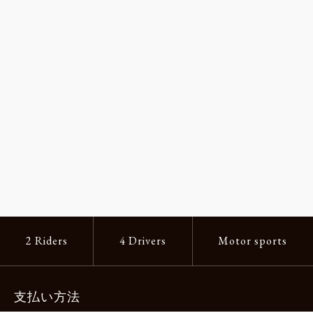
2 Riders
4 Drivers
Motor sports
支払い方法