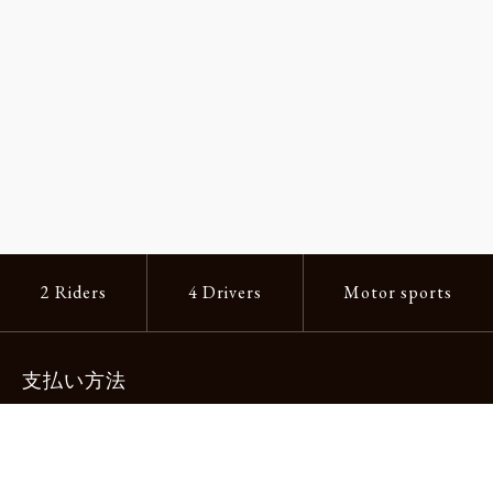
2 Riders
4 Drivers
Motor sports
支払い方法