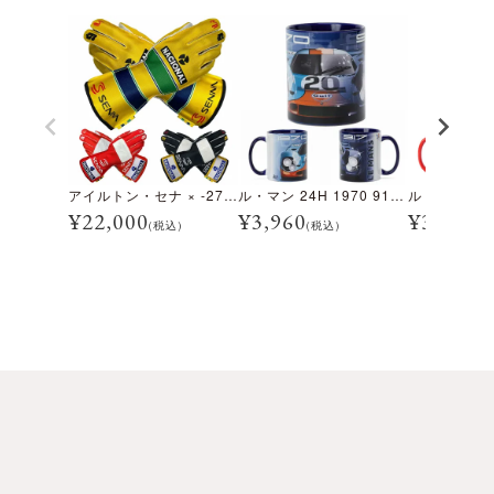
アイルトン・セナ × -273 レーシンググローブ
ル・マン 24H 1970 917K マグカップ
¥
22,000
¥
3,960
¥
3,960
(税込)
(税込)
(税