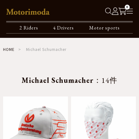
0
2 Riders
4 Drivers
Motor sports
HOME
Michael Schumacher
Michael Schumacher
：14件