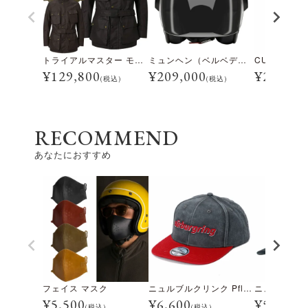
トライアルマスター モーターサイクル ジャケット
ミュンヘン（ベルベデーレ）
¥
129,800
¥
209,000
¥
28,600
(税込)
(税込)
RECOMMEND
あなたにおすすめ
フェイス マスク
ニュルブルクリンク Pflanzgarten キャップ
¥
5,500
¥
6,600
¥
5,500
(税込)
(税込)
(税