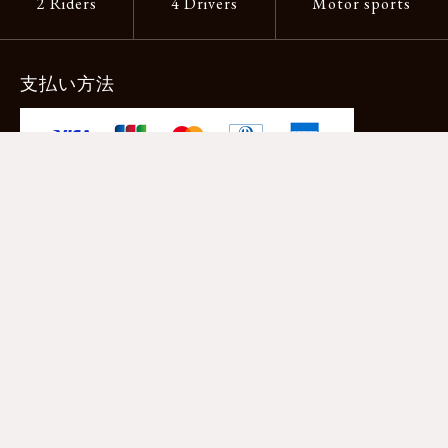
2 Riders
4 Drivers
Motor sports
支払い方法
-クレジットカード -あと払い（ペイディ）
-PayPay -楽天ペイ -Amazon Pay
-代金引換（手数料660円） ※宅配便限定
送料
全国一律1,100円
＊メール便配送対象商品は一律330円。
11,000円以上のお買い物で当社負担。