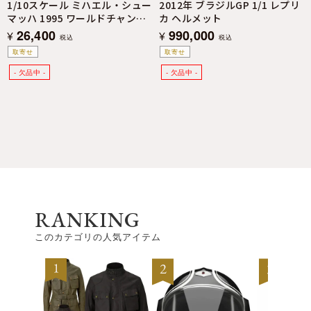
1/10スケール ミハエル・シュー
2012年 ブラジルGP 1/1 レプリ
マッハ 1995 ワールドチャンピ
カ ヘルメット
オン フィギュア
26,400
990,000
¥
¥
税込
税込
取寄せ
取寄せ
RANKING
このカテゴリの人気アイテム