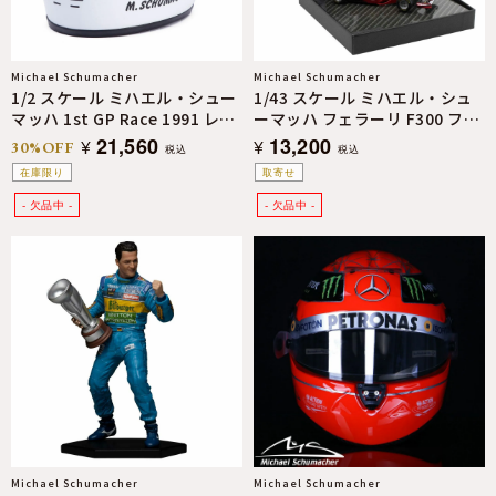
Michael Schumacher
Michael Schumacher
1/2 スケール ミハエル・シュー
1/43 スケール ミハエル・シュ
マッハ 1st GP Race 1991 レプ
ーマッハ フェラーリ F300 フラ
リカ ヘルメット
ンスGP 1998 モデルカー
21,560
13,200
¥
¥
30%OFF
税込
税込
在庫限り
取寄せ
Michael Schumacher
Michael Schumacher