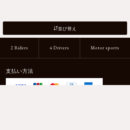
並び替え
2 Riders
4 Drivers
Motor sports
支払い方法
-クレジットカード -あと払い（ペイディ）
-PayPay -楽天ペイ -Amazon Pay
-代金引換（手数料660円） ※宅配便限定