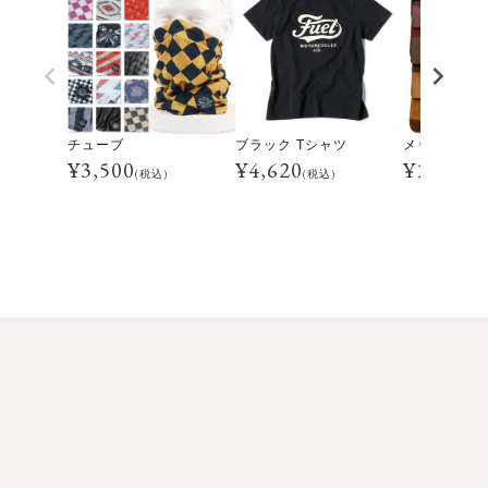
チューブ
ブラック Tシャツ
メッセンジャ
¥
3,500
¥
4,620
¥
16,500
(税込)
(税込)