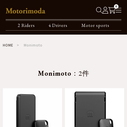
0
2 Riders
4 Drivers
Motor sports
HOME
Monimoto
Monimoto
：2件