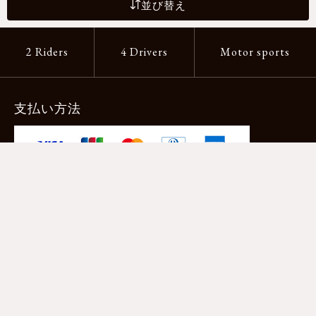
並び替え
2 Riders
4 Drivers
Motor sports
支払い方法
-クレジットカード -あと払い（ペイディ）
-PayPay -楽天ペイ -Amazon Pay
-代金引換（手数料660円） ※宅配便限定
送料
全国一律1,100円