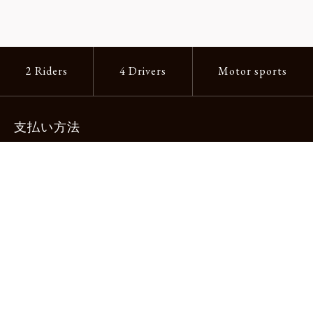
2 Riders
4 Drivers
Motor sports
支払い方法
-クレジットカード -あと払い（ペイディ）
-PayPay -楽天ペイ -Amazon Pay
-代金引換（手数料660円） ※宅配便限定
送料