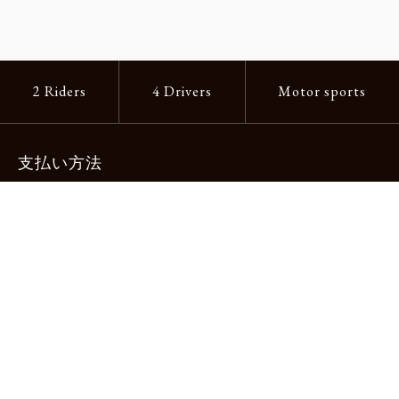
2 Riders
4 Drivers
Motor sports
支払い方法
-クレジットカード -あと払い（ペイディ）
-PayPay -楽天ペイ -Amazon Pay
-代金引換（手数料660円） ※宅配便限定
送料