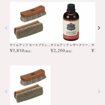
サドルアップ ホースブラシ Lサイズ
サドルアップ レザークリーナー
サドルア
¥
3,850
¥
2,200
¥
1,98
(税込)
(税込)