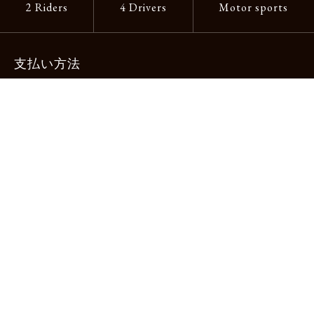
2 Riders
4 Drivers
Motor sports
支払い方法
-クレジットカード -あと払い（ペイディ）
-PayPay -楽天ペイ -Amazon Pay
-代金引換（手数料660円） ※宅配便限定
送料
全国一律1,100円
＊メール便配送対象商品は一律330円。
11,000円以上のお買い物で当社負担。