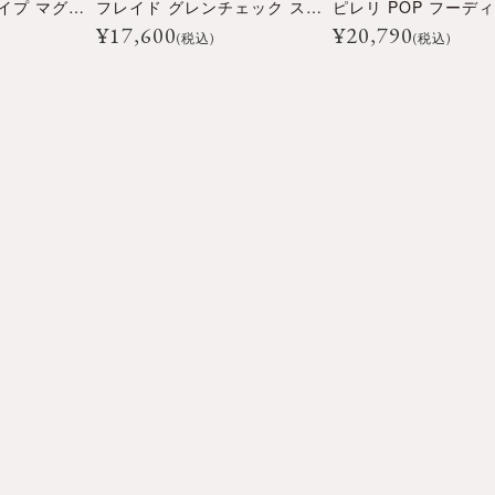
マルティニ ストライプ マグカップ
フレイド グレンチェック スカーフ
ピレリ POP フーデ
¥
17,600
¥
20,790
(税込)
(税込)