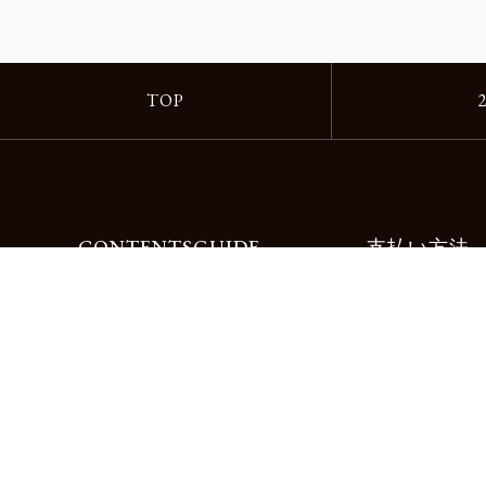
TOP
CONTENTS
GUIDE
支払い方法
Motorimodaとは
ご利用ガイド
店舗一覧
よくある質問
リクルート
お問合せ