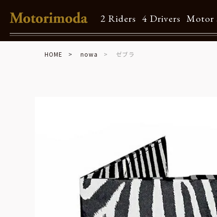
2 Riders
4 Drivers
Motor 
HOME
nowa
ゼブラ
Shop Info
Motorimodaとは
店舗一覧
Brand
Brand list
Guide
ご利用ガイド