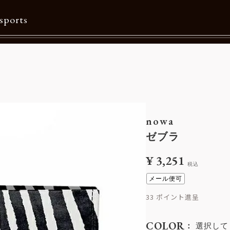
sports
Contents
特集一覧
Information一覧
nowa
メルマガ購読
ゼブラ
カタログダウンロード
¥
3,251
税込
リクルート
メール便可
33
COLOR
選択して