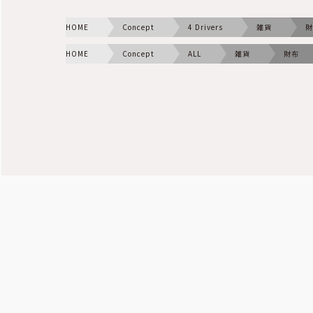
HOME
Concept
4 Drivers
雑貨
財
HOME
Concept
ALL
雑貨
財布