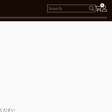
0
様
保有ポイント： pt
ログイン
新規会員登録
ください