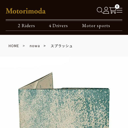
0
2 Riders
4 Drivers
Motor sports
HOME
nowa
スプラッシュ