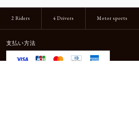
2 Riders
4 Drivers
Motor sports
支払い方法
-クレジットカード -あと払い（ペイディ）
-PayPay -楽天ペイ -Amazon Pay
-代金引換（手数料660円） ※宅配便限定
送料
全国一律1,100円
＊メール便配送対象商品は一律330円。