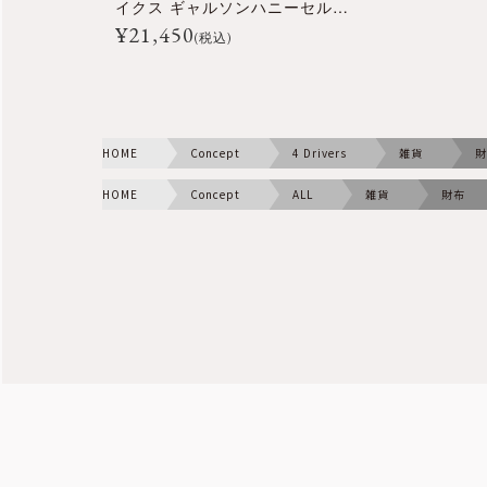
イクス ギャルソンハニーセル長財布 (ラウンドファスナー)
¥
21,450
(税込)
HOME
Concept
4 Drivers
雑貨
財
HOME
Concept
ALL
雑貨
財布