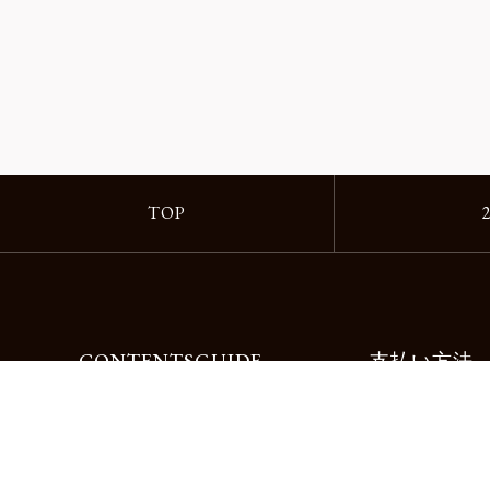
TOP
CONTENTS
GUIDE
支払い方法
Motorimodaとは
ご利用ガイド
店舗一覧
よくある質問
リクルート
お問合せ