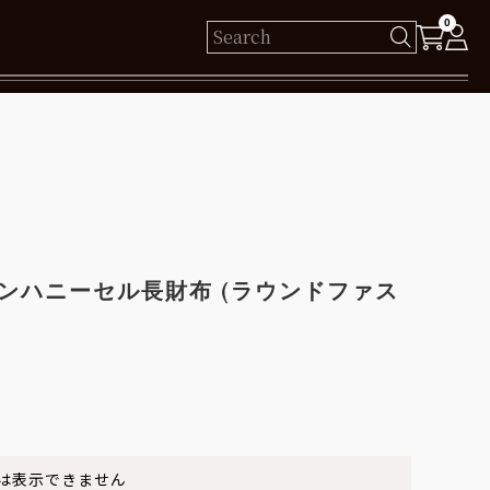
0
様
保有ポイント： pt
ログイン
ンハニーセル長財布 (ラウンドファス
新規会員登録
は表示できません