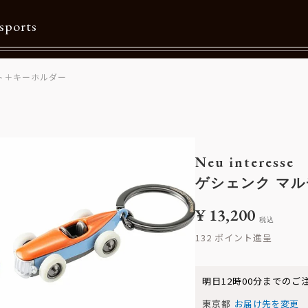
sports
ト＋キーホルダー
Contents
特集一覧
Information一覧
Neu interesse
メルマガ購読
ゲシェンク マ
カタログダウンロード
¥
13,200
税込
リクルート
132
明日
12時00分
までのご
東京都
お届け先を変更