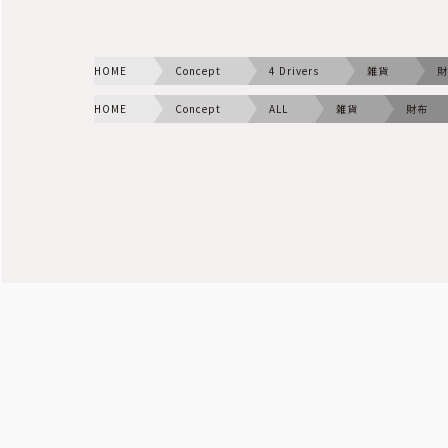
HOME
Concept
4 Drivers
雑貨
財
HOME
Concept
ALL
雑貨
財布