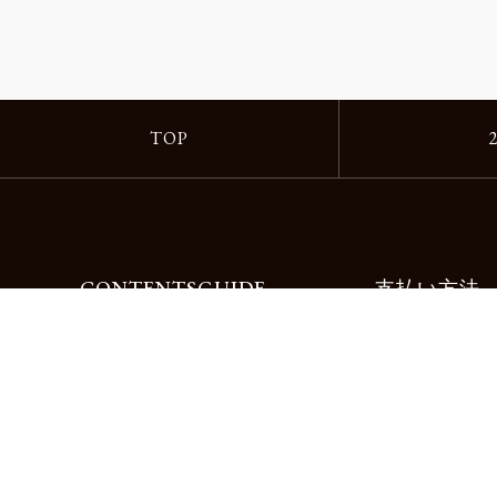
TOP
CONTENTS
GUIDE
支払い方法
Motorimodaとは
ご利用ガイド
店舗一覧
よくある質問
リクルート
お問合せ