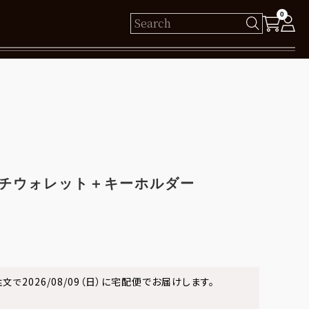
0
様
保有ポイント： pt
ログイン
ルチウォレット＋キーホルダー
新規会員登録
2026/08/09（日）
に
宅配便
でお届けします。
注文で