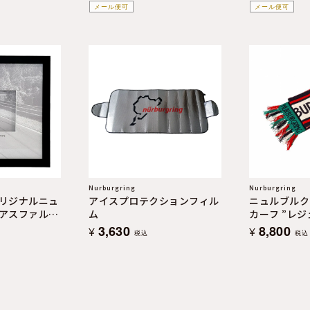
メール便可
メール便可
Nurburgring
Nurburgring
リジナルニュ
アイスプロテクションフィル
ニュルブルク
アスファルト
ム
カーフ ”
ion
3,630
8,800
¥
¥
税込
税込