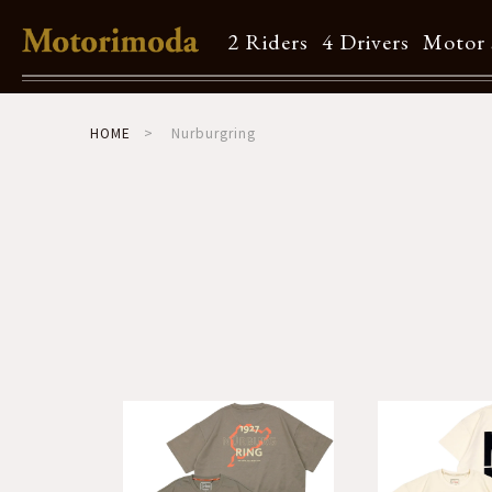
2 Riders
4 Drivers
Motor 
Shop Info
HOME
Nurburgring
Motorimodaとは
店舗一覧
Brand
Brand list
Guide
ご利用ガイド