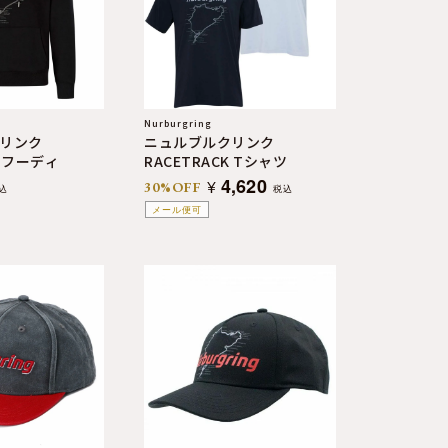
Nurburgring
リンク
ニュルブルクリンク
K フーディ
RACETRACK Tシャツ
4,620
¥
30%OFF
込
税込
メール便可