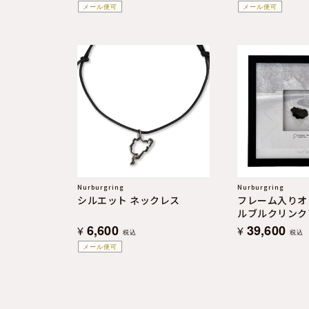
メール便可
メール便可
Nurburgring
Nurburgring
シルエット ネックレス
フレーム入りオ
ルブルクリンク
- Limited Edit
6,600
39,600
¥
¥
税込
税込
"Kesselchen"
メール便可