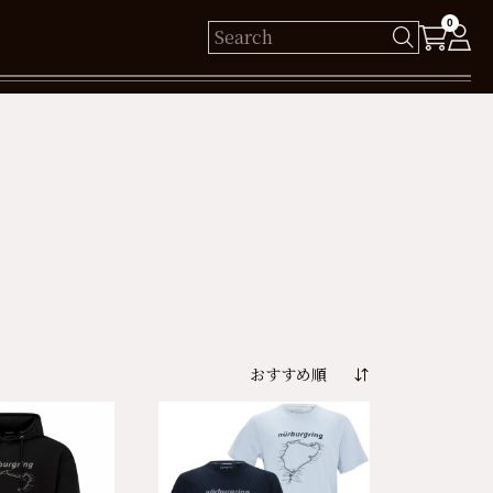
0
様
保有ポイント： pt
ログイン
新規会員登録