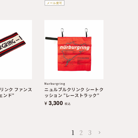
メール便可
Nurburgring
リンク ファンス
ニュルブルクリンク シートク
レジェンド”
ッション ”レーストラック”
3,300
¥
税込
1
2
3