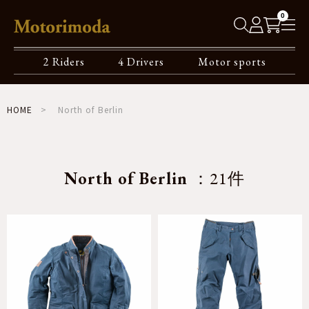
0
2 Riders
4 Drivers
Motor sports
HOME
North of Berlin
North of Berlin
：21件