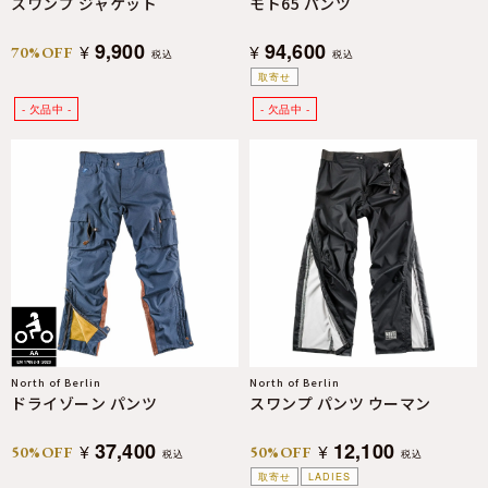
スワンプ ジャケット
モト65 パンツ
9,900
94,600
¥
¥
70%OFF
税込
税込
取寄せ
North of Berlin
North of Berlin
ドライゾーン パンツ
スワンプ パンツ ウーマン
37,400
12,100
¥
¥
50%OFF
50%OFF
税込
税込
取寄せ
LADIES