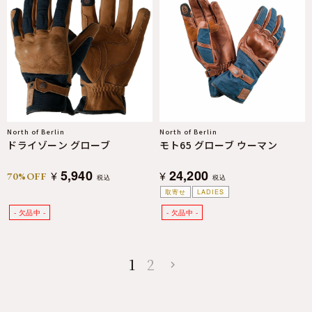
North of Berlin
North of Berlin
ドライゾーン グローブ
モト65 グローブ ウーマン
5,940
24,200
¥
¥
70%OFF
税込
税込
取寄せ
LADIES
1
2