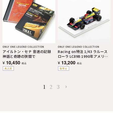
ONLY ONE LEGEND COLLECTION
ONLY ONE LEGEND COLLECTION
アイルトン・セナ 音速の記録
Racing on特注 1/43 ラルース
神話と奇跡の狭間で
ローラ LC89B 1990年アメリカ
GP
10,450
13,200
¥
¥
税込
税込
再入荷
取寄せ
1
2
3