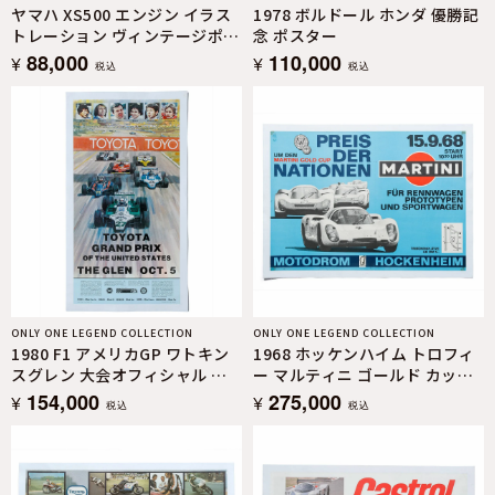
ヤマハ XS500 エンジン イラス
1978 ボルドール ホンダ 優勝記
トレーション ヴィンテージポス
念 ポスター
ター 4枚セット
88,000
110,000
¥
¥
税込
税込
ONLY ONE LEGEND COLLECTION
ONLY ONE LEGEND COLLECTION
1980 F1 アメリカGP ワトキン
1968 ホッケンハイム トロフィ
スグレン 大会オフィシャル ヴ
ー マルティニ ゴールド カップ
ィンテージ ポスター
大会オフィシャル ヴィンテージ
154,000
275,000
¥
¥
税込
税込
ポスター