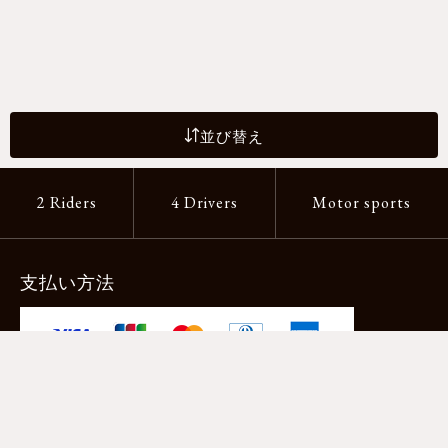
並び替え
2 Riders
4 Drivers
Motor sports
支払い方法
-クレジットカード -あと払い（ペイディ）
-PayPay -楽天ペイ -Amazon Pay