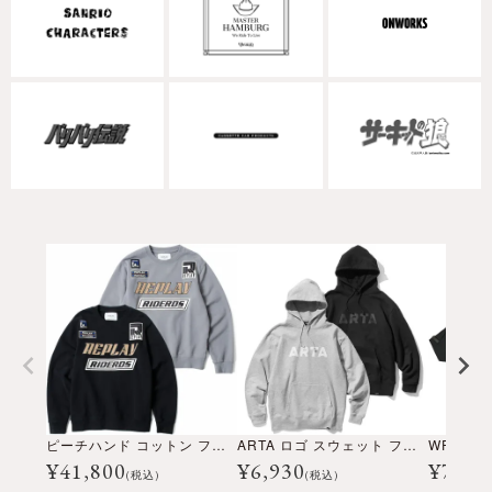
ピーチハンド コットン フリース スウェット
ARTA ロゴ スウェット フーディ
WRC 肩
¥
41,800
¥
6,930
¥
7,92
(税込)
(税込)