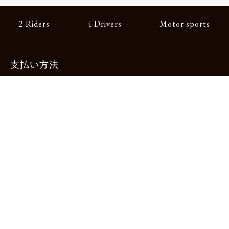
2 Riders
4 Drivers
Motor sports
支払い方法
-クレジットカード -あと払い（ペイディ）
-PayPay -楽天ペイ -Amazon Pay
-代金引換（手数料660円） ※宅配便限定
送料
全国一律1,100円
＊メール便配送対象商品は一律330円。