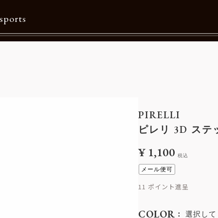
sports
Contents
特集一覧
Information一覧
PIRELLI
メルマガ購読
ピレリ 3D ス
カタログダウンロード
¥
1,100
税込
リクルート
メール便可
11
COLOR
選択して