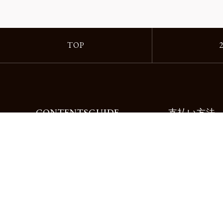
TOP
CONTENTS
GUIDE
支払い方法
Motorimodaとは
ご利用ガイド
店舗一覧
よくある質問
リクルート
お問合せ