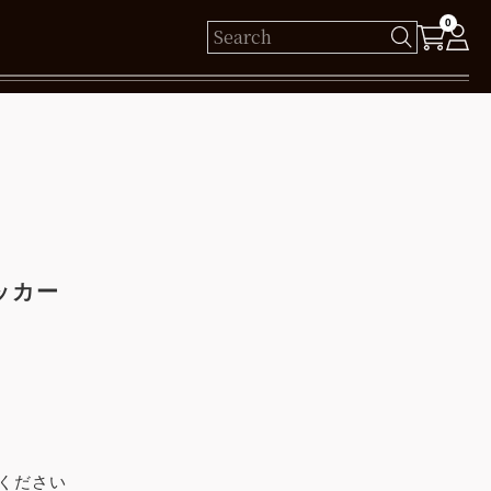
0
様
保有ポイント： pt
ログイン
テッカー
新規会員登録
ください