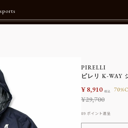
sports
Contents
特集一覧
Information一覧
PIRELLI
メルマガ購読
ピレリ K-WAY
カタログダウンロード
¥
8,910
70%
税込
リクルート
¥
29,700
89