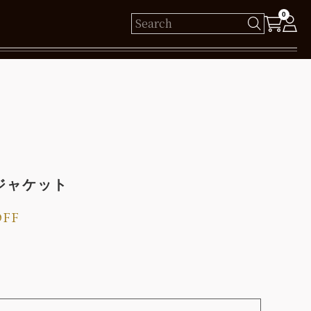
0
様
保有ポイント： pt
ログイン
 ジャケット
新規会員登録
OFF