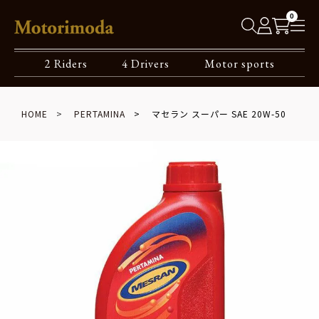
0
2 Riders
4 Drivers
Motor sports
HOME
PERTAMINA
マセラン スーパー SAE 20W-50