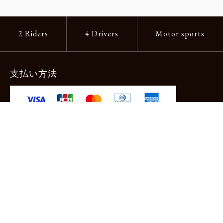
2 Riders
4 Drivers
Motor sports
支払い方法
-クレジットカード -あと払い（ペイディ）
-PayPay -楽天ペイ -Amazon Pay
-代金引換（手数料660円） ※宅配便限定
送料
全国一律1,100円
＊メール便配送対象商品は一律330円。