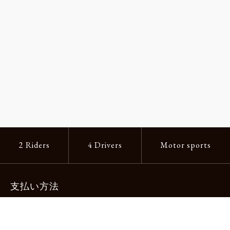
2 Riders
4 Drivers
Motor sports
支払い方法