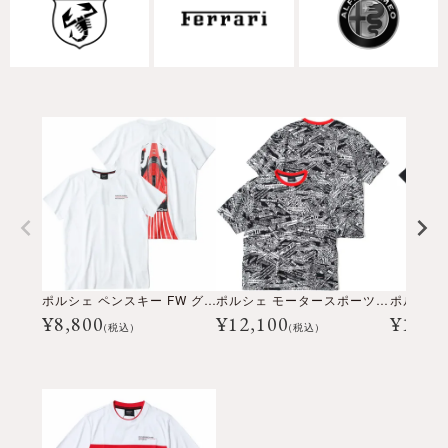
ポルシェ ペンスキー FW グラフィック Tシャツ
ポルシェ モータースポーツ FW オーバーサイズ Tシャツ
ポルシェ 
¥
8,800
¥
12,100
¥
13,2
(税込)
(税込)