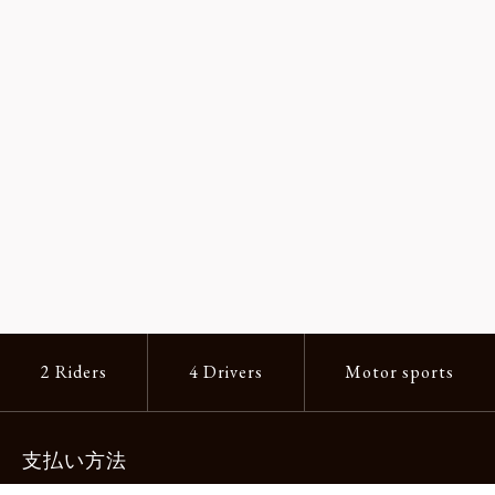
2 Riders
4 Drivers
Motor sports
支払い方法