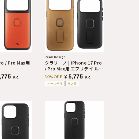
Peak Design
ro / Pro Max用
クラリーノ | iPhone 17 Pro
/ Pro Max用 エブリデイ ルー
プケース
,775
5,775
¥
30%OFF
税込
税込
メール便可
再入荷