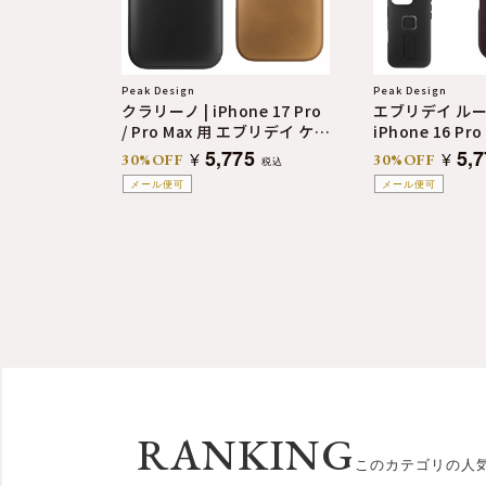
Peak Design
Peak Design
クラリーノ | iPhone 17 Pro
エブリデイ ルー
/ Pro Max 用 エブリデイ ケー
iPhone 16 Pro
ス
5,775
5,
¥
¥
30%OFF
30%OFF
税込
メール便可
メール便可
RANKING
このカテゴリの人