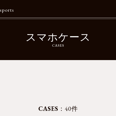
sports
Contents
スマホケース
特集一覧
CASES
Information一覧
メルマガ購読
カタログダウンロード
リクルート
CASES
：40件