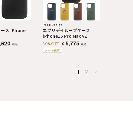
Peak Design
ス iPhone
エブリデイループケース
iPhone15 Pro Max V2
,620
5,775
¥
30%OFF
税込
税込
メール便可
1
2