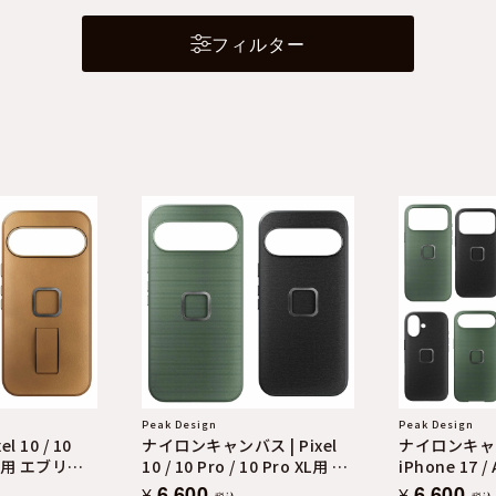
フィルター
Peak Design
Peak Design
l 10 / 10
ナイロンキャンバス | Pixel
ナイロンキャ
 XL用 エブリデ
10 / 10 Pro / 10 Pro XL用 エ
iPhone 17 / A
ス
ブリデイ ケース
Max用 エブ
6,600
6,600
¥
¥