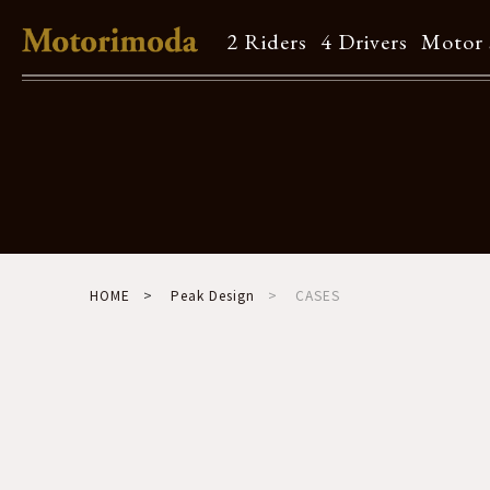
2 Riders
4 Drivers
Motor 
Shop Info
Motorimodaとは
店舗一覧
Brand
HOME
Peak Design
CASES
Brand list
Guide
ご利用ガイド