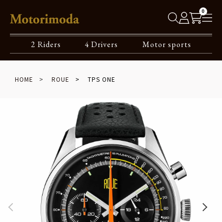
0
2 Riders
4 Drivers
Motor sports
HOME
ROUE
TPS ONE