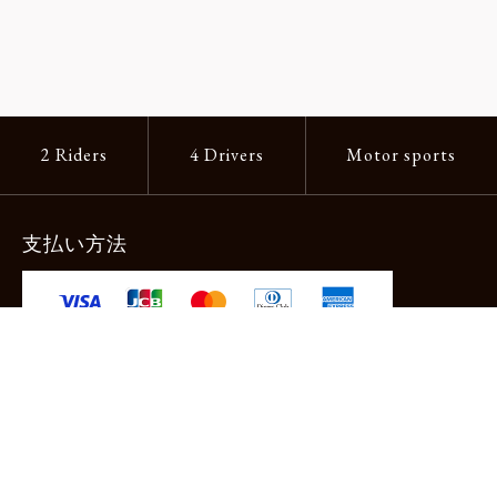
2 Riders
4 Drivers
Motor sports
支払い方法
-クレジットカード -あと払い（ペイディ）
-PayPay -楽天ペイ -Amazon Pay
-代金引換（手数料660円） ※宅配便限定