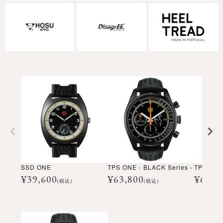
SSD ONE
TPS ONE - BLACK Series -
TPS SE
¥
39,600
¥
63,800
¥
61,6
(税込)
(税込)