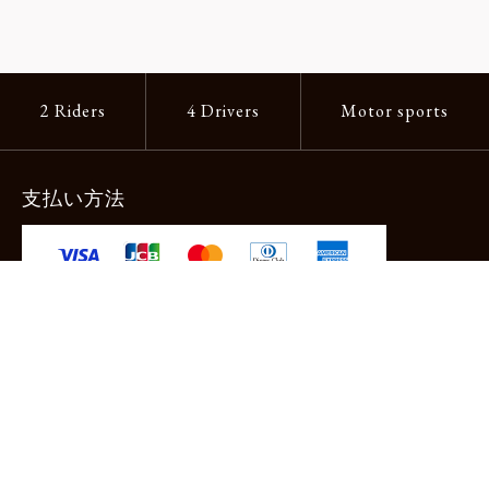
2 Riders
4 Drivers
Motor sports
支払い方法
-クレジットカード -あと払い（ペイディ）
-PayPay -楽天ペイ -Amazon Pay
-代金引換（手数料660円） ※宅配便限定
送料