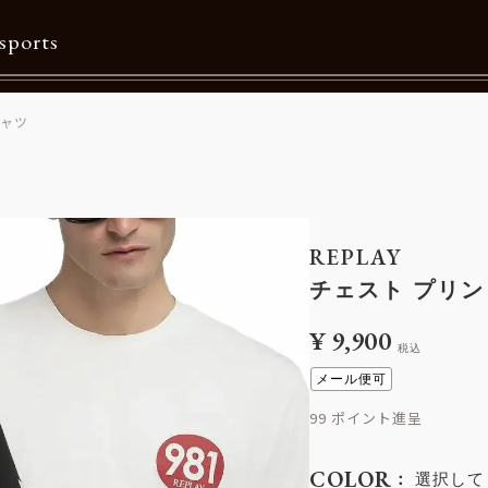
sports
シャツ
Contents
特集一覧
Information一覧
REPLAY
メルマガ購読
チェスト プリン
カタログダウンロード
¥
9,900
税込
リクルート
メール便可
99
COLOR
選択して