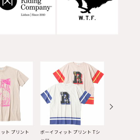
ット プリント
ボーイフィット プリント Tシ
スピード ショ