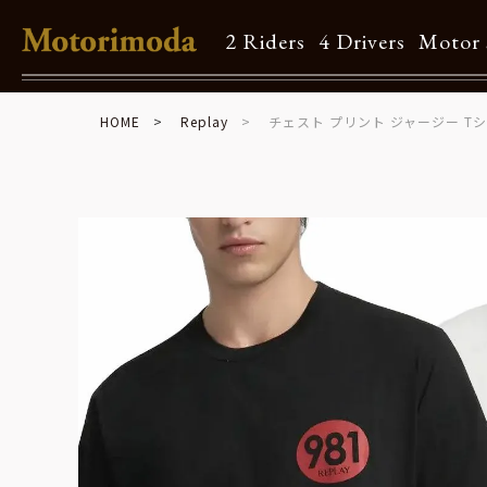
2 Riders
4 Drivers
Motor 
HOME
Replay
チェスト プリント ジャージー T
Shop Info
Motorimodaとは
店舗一覧
Brand
Brand list
Guide
ご利用ガイド