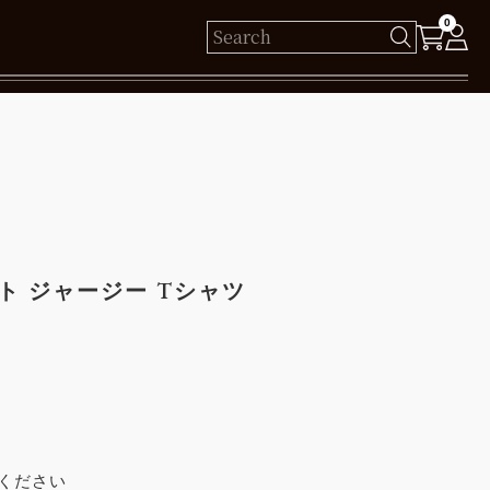
0
様
保有ポイント： pt
ログイン
ト ジャージー Tシャツ
新規会員登録
ください