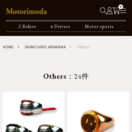
0
2 Riders
4 Drivers
Motor sports
HOME
SHINICHIRO ARAKAWA
Others
Others
：24件