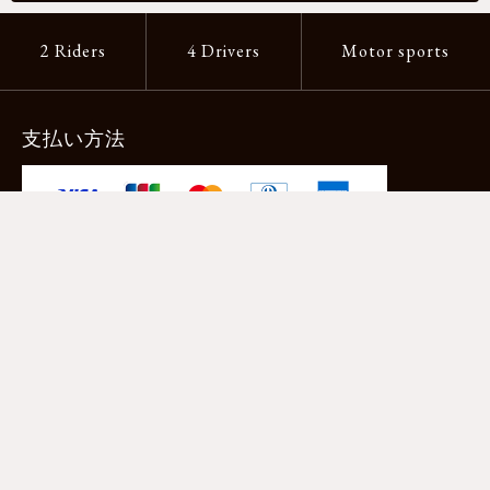
2 Riders
4 Drivers
Motor sports
支払い方法
-クレジットカード -あと払い（ペイディ）
-PayPay -楽天ペイ -Amazon Pay
-代金引換（手数料660円） ※宅配便限定
送料
全国一律1,100円
＊メール便配送対象商品は一律330円。