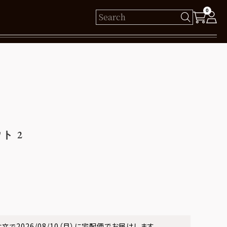
0
様
保有ポイント： pt
ログイン
ト 2
新規会員登録
2026/08/10（月）
に
宅配便
でお届けします。
注文で