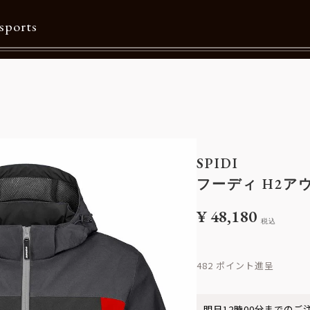
sports
Contents
特集一覧
Information一覧
SPIDI
メルマガ購読
フーディ H2アウ
カタログダウンロード
¥
48,180
税込
リクルート
482
明日
12時00分
までのご