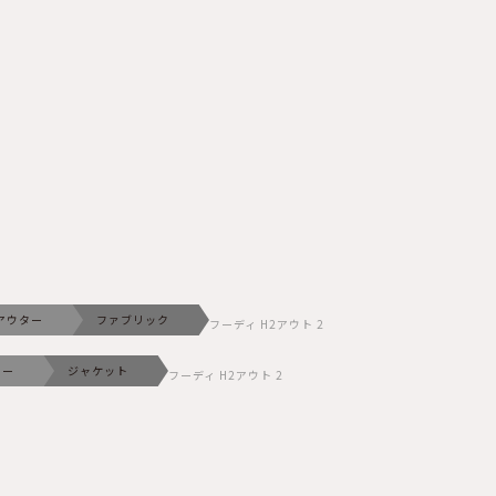
アウター
ファブリック
フーディ H2アウト 2
ター
ジャケット
フーディ H2アウト 2
2