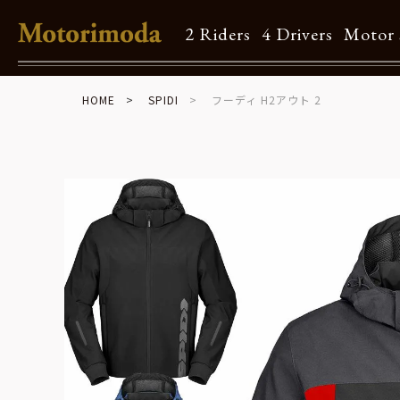
2 Riders
4 Drivers
Motor 
HOME
SPIDI
フーディ H2アウト 2
Shop Info
Motorimodaとは
店舗一覧
Brand
Brand list
Guide
ご利用ガイド