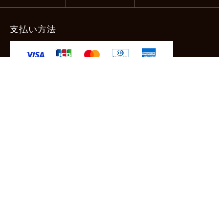
支払い方法
-クレジットカード -あと払い（ペイディ）
-PayPay -楽天ペイ -Amazon Pay
-代金引換（手数料660円） ※宅配便限定
送料
全国一律1,100円
＊メール便配送対象商品は一律330円。
11,000円以上のお買い物で当社負担。