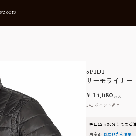
sports
Contents
特集一覧
Information一覧
SPIDI
メルマガ購読
サーモライナー
カタログダウンロード
¥
14,080
税込
リクルート
141
明日
12時00分
までのご
東京都
お届け先を変更