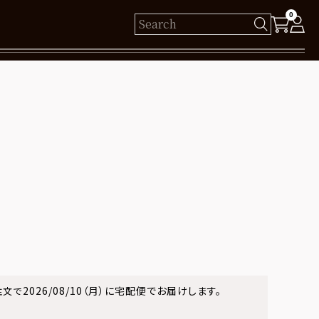
0
様
保有ポイント： pt
ログイン
新規会員登録
2026/08/10（月）
に
宅配便
でお届けします。
注文で