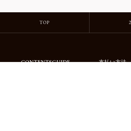
TOP
CONTENTS
GUIDE
支払い方法
Motorimodaとは
ご利用ガイド
店舗一覧
よくある質問
リクルート
お問合せ