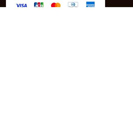
-クレジットカード -あと払い（ペイディ）
-PayPay -楽天ペイ -Amazon Pay
-代金引換（手数料660円） ※宅配便限定
送料
全国一律1,100円
＊メール便配送対象商品は一律330円。
11,000円以上のお買い物で当社負担。
ご利用ガイドはこちら