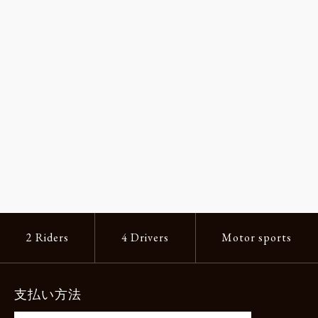
2 Riders
4 Drivers
Motor sports
支払い方法