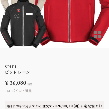
SPIDI
ピット レーン
¥
36,080
税込
361
2026/08/10（月）
に
宅配便
でお
明日
12時00分
までのご注文で