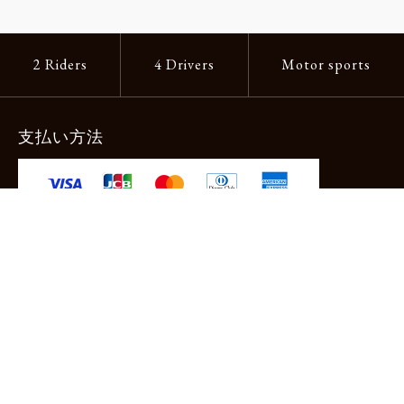
2 Riders
4 Drivers
Motor sports
支払い方法
-クレジットカード -あと払い（ペイディ）
-PayPay -楽天ペイ -Amazon Pay
-代金引換（手数料660円） ※宅配便限定
送料
全国一律1,100円