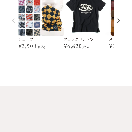
チューブ
ブラック Tシャツ
メッセンジャ
¥
3,500
¥
4,620
¥
16,500
(税込)
(税込)