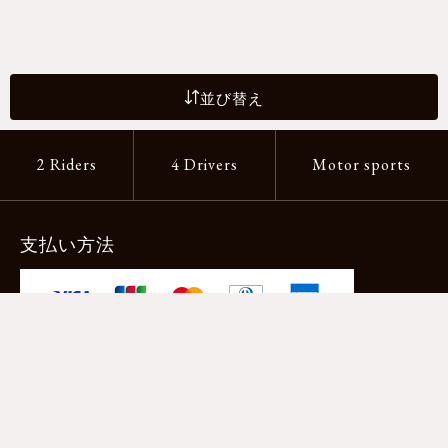
並び替え
2 Riders
4 Drivers
Motor sports
支払い方法
-クレジットカード -あと払い（ペイディ）
-PayPay -楽天ペイ -Amazon Pay
-代金引換（手数料660円） ※宅配便限定