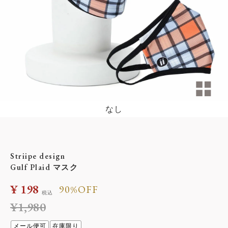
なし
Striipe design
Gulf Plaid マスク
¥
198
90%OFF
税込
¥
1,980
メール便可
在庫限り