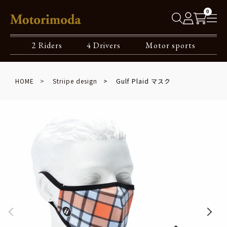
0
2 Riders
4 Drivers
Motor sports
HOME
Striipe design
Gulf Plaid マスク