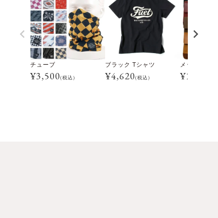
チューブ
ブラック Tシャツ
メッセンジャ
¥
3,500
¥
4,620
¥
16,500
(税込)
(税込)