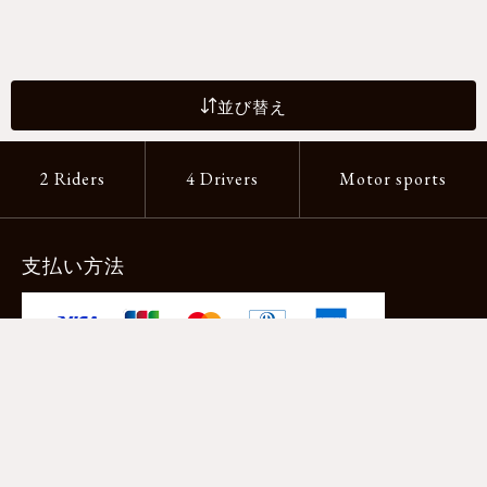
並び替え
2 Riders
4 Drivers
Motor sports
支払い方法
-クレジットカード -あと払い（ペイディ）
-PayPay -楽天ペイ -Amazon Pay
-代金引換（手数料660円） ※宅配便限定