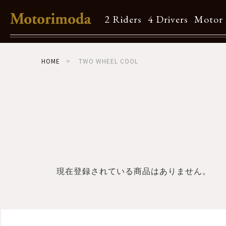
2 Riders
4 Drivers
Motor 
Shop Info
HOME
TWO WHEEL COOL
Motorimodaとは
店舗一覧
Brand
Brand list
現在登録されている商品はありません。
Guide
ご利用ガイド