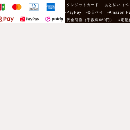
-クレジットカード -あと払い（ペ
-PayPay -楽天ペイ -Amazon P
-代金引換（手数料660円） ※宅
サービス
店頭受け取りサービ
当日発送について
［ Motorimoda 公式アプリ ］