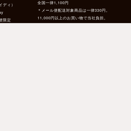
全国一律1,100円
イディ）
＊メール便配送対象商品は一律330円。
ay
11,000円以上のお買い物で当社負担。
配便限定
ス
11,000円以上のお買い物で送料無料