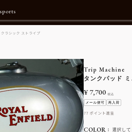
sports
 クラシック ストライプ
Contents
特集一覧
Information一覧
Trip Machine
メルマガ購読
タンクパッド ミ
カタログダウンロード
¥
7,700
税込
リクルート
メール便可
再入荷
77
COLOR
選択して