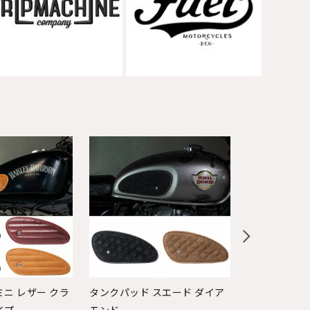
ミニ レザー クラ
タンクパッド スエード ダイア
タンクパッド