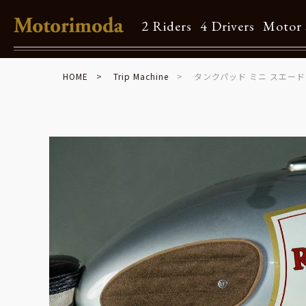
2 Riders
4 Drivers
Motor 
HOME
Trip Machine
タンクパッド ミニ スエード
Shop Info
Motorimodaとは
店舗一覧
Brand
Brand list
Guide
ご利用ガイド