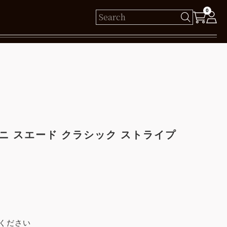
0
様
保有ポイント： pt
ログイン
ニ スエード クラシック ストライプ
新規会員登録
ください